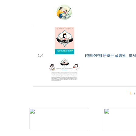
154
[텐바이텐] 문뽀는 살림왕 - 도
1
2