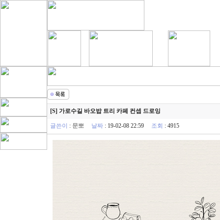
[S] 가로수길 바오밥 트리 카페 컨셉 드로잉
글쓴이
:
문뽀
날짜
: 19-02-08 22:59
조회
: 4915