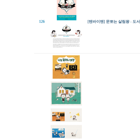
126
[텐바이텐] 문뽀는 살림왕 - 도