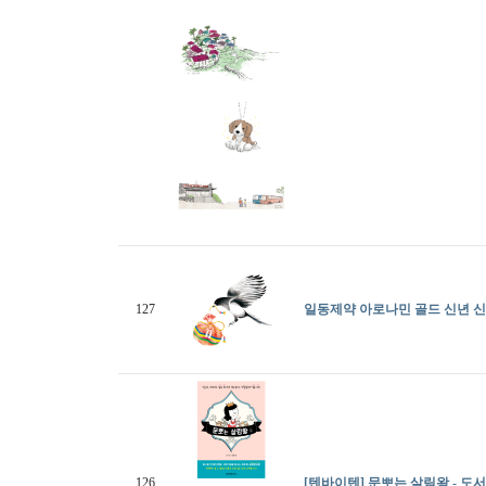
127
일동제약 아로나민 골드 신년 신
126
[텐바이텐] 문뽀는 살림왕 - 도