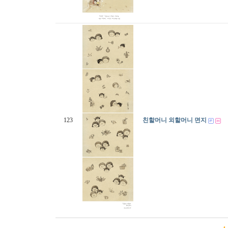
123
친할머니 외할머니 면지