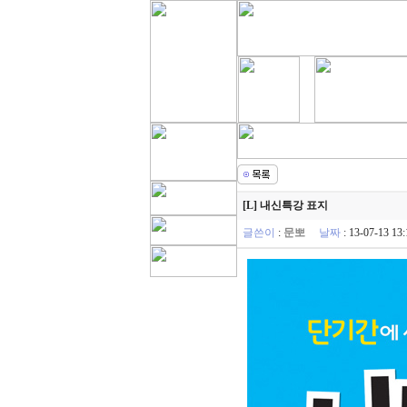
[L] 내신특강 표지
글쓴이
:
문뽀
날짜
: 13-07-13 