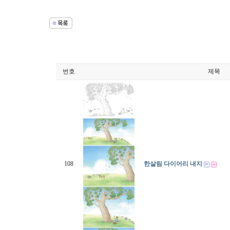
번호
제목
108
한살림 다이어리 내지