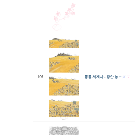
106
통통 세계사 - 장안 농노