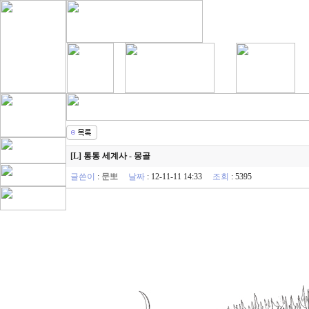
[L] 통통 세계사 - 몽골
글쓴이
:
문뽀
날짜
: 12-11-11 14:33
조회
: 5395