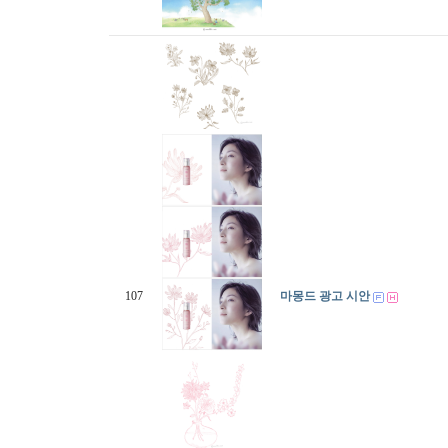
107
마몽드 광고 시안