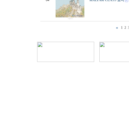
64
KALPAK CLASS 표지
1
2