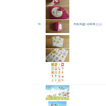
74
카드지갑+스티커