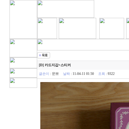
[D] 카드지갑+스티커
글쓴이
:
문뽀
날짜
: 11-04-11 01:50
조회
: 9322