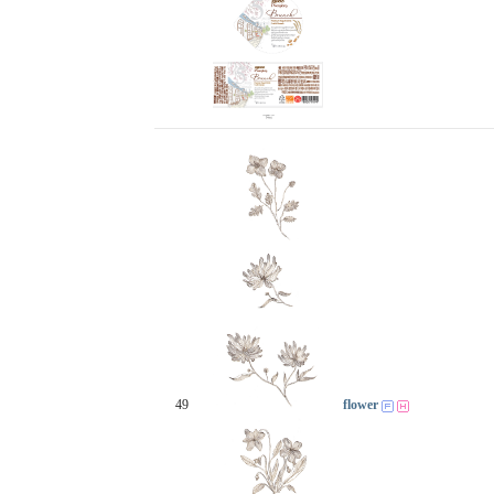
49
flower