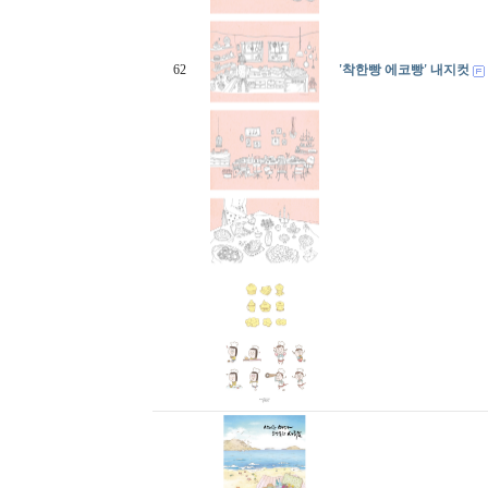
62
'착한빵 에코빵' 내지컷