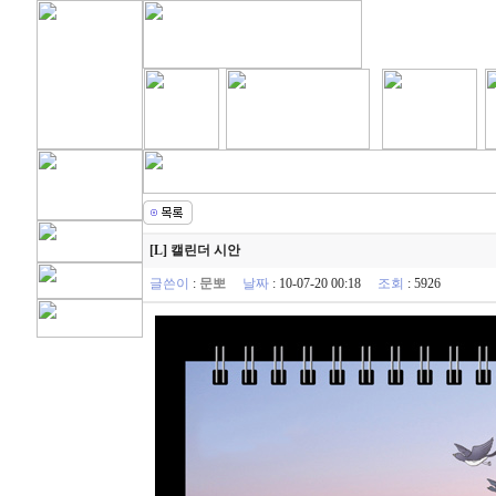
[L] 캘린더 시안
글쓴이
:
문뽀
날짜
: 10-07-20 00:18
조회
: 5926