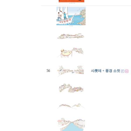
56
샤롯데 + 풍경 소컷