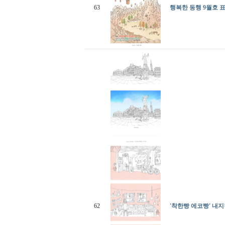
63
행복한 동행 9월호 
62
'착한빵 에코빵' 내