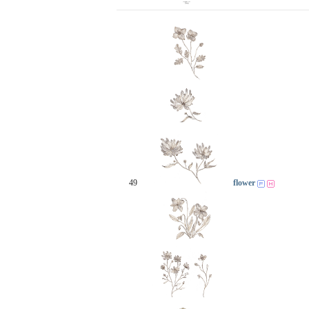
49
flower