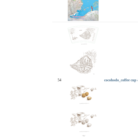
54
cocohodo_coffee cup &