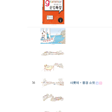
56
샤롯데 + 풍경 소컷