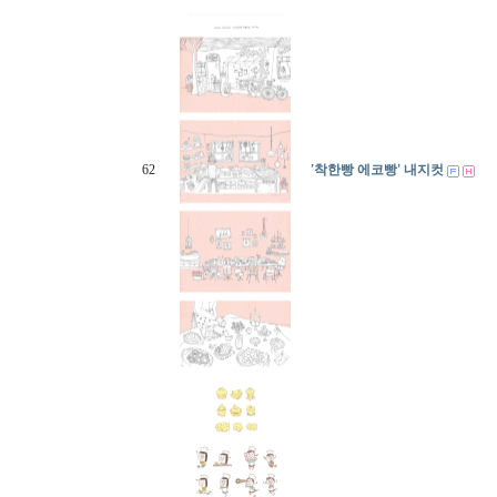
62
'착한빵 에코빵' 내지컷