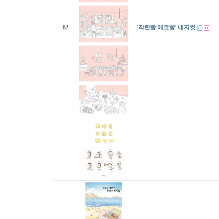
62
'착한빵 에코빵' 내지컷