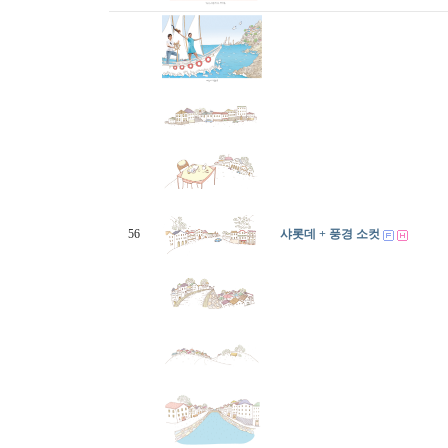
56
샤롯데 + 풍경 소컷