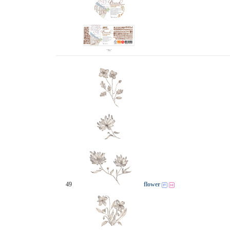
49
flower