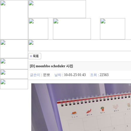
[D] moonbbo scheduler 사진
글쓴이
:
문뽀
날짜
: 10-01-25 01:43
조회
: 22563