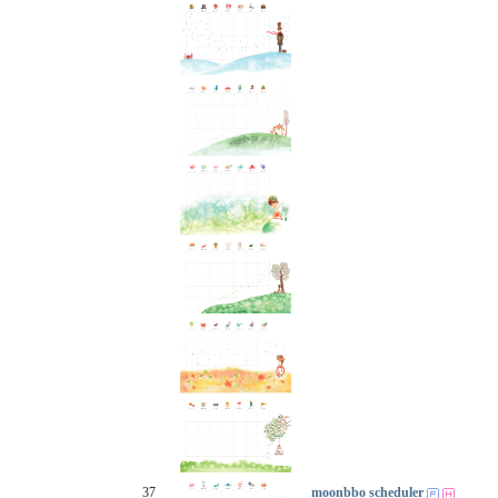
37
moonbbo scheduler