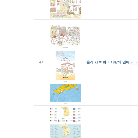
47
올레 kt 벽화 + 사랑의 열매