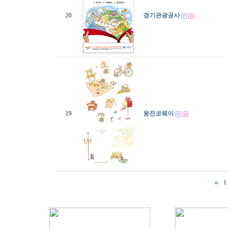
20
경기관광공사
19
웅진코웨이
1