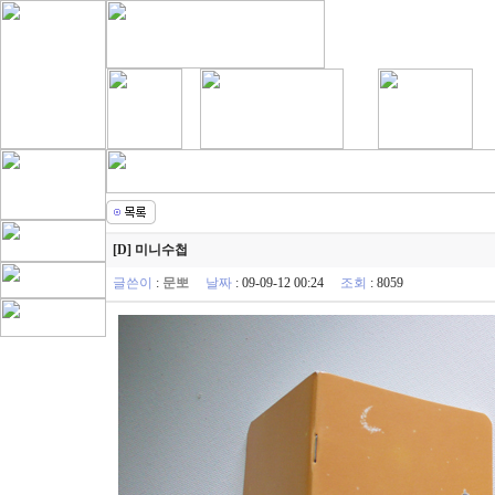
[D] 미니수첩
글쓴이
:
문뽀
날짜
: 09-09-12 00:24
조회
: 8059