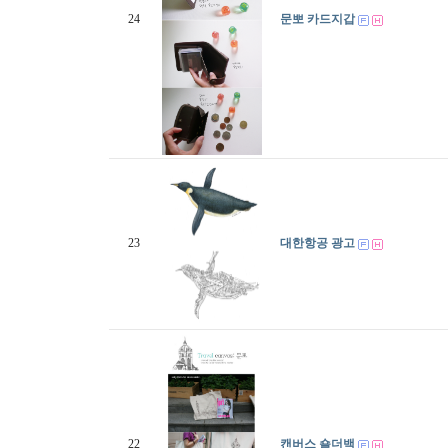
24
문뽀 카드지갑
23
대한항공 광고
22
캔버스 숄더백