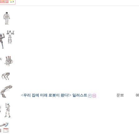
<우리 집에 미래 로봇이 왔다!> 일러스트
문뽀
0