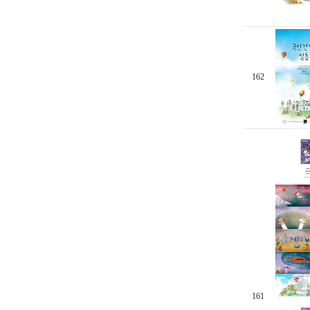
162
161