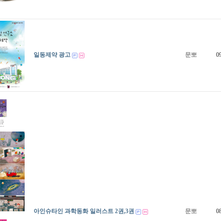
일동제약 광고
문뽀
0
아인슈타인 과학동화 일러스트 2권,3권
문뽀
0