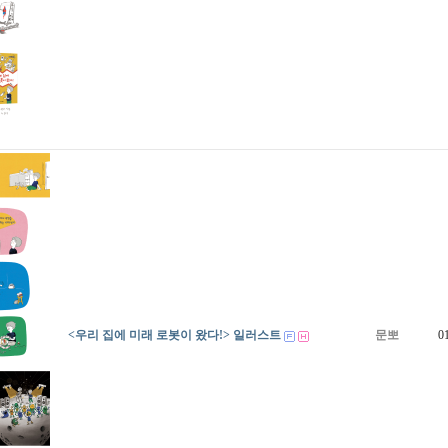
<우리 집에 미래 로봇이 왔다!> 일러스트
문뽀
0