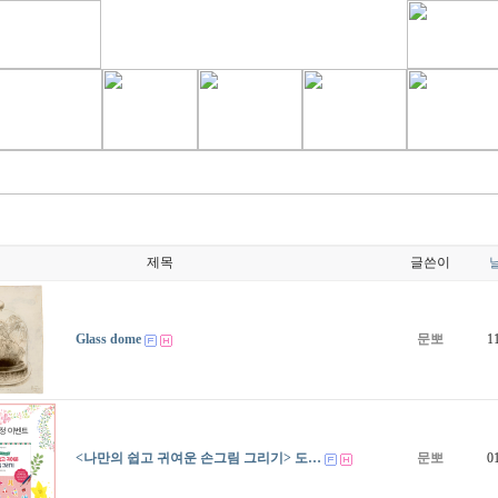
제목
글쓴이
Glass dome
문뽀
1
<나만의 쉽고 귀여운 손그림 그리기> 도…
문뽀
0