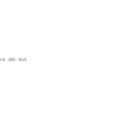
0-21
4265
10-21