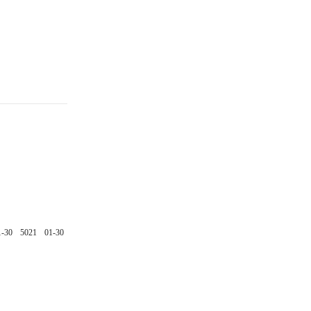
1-30
5021
01-30