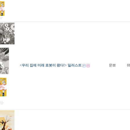
<우리 집에 미래 로봇이 왔다!> 일러스트
문뽀
0