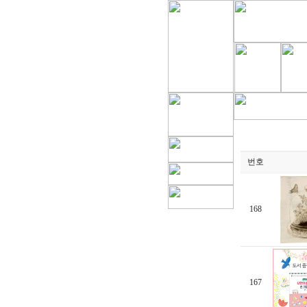
번호
168
167