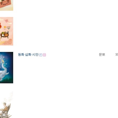
동화 삽화 시안
문뽀
1