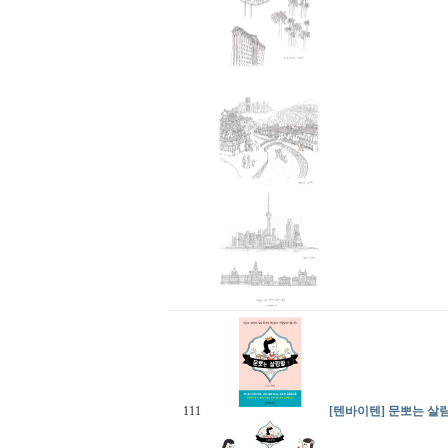
111
[텐바이텐] 문뽀는 살림