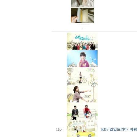
116
KBS 일일드라마_바람