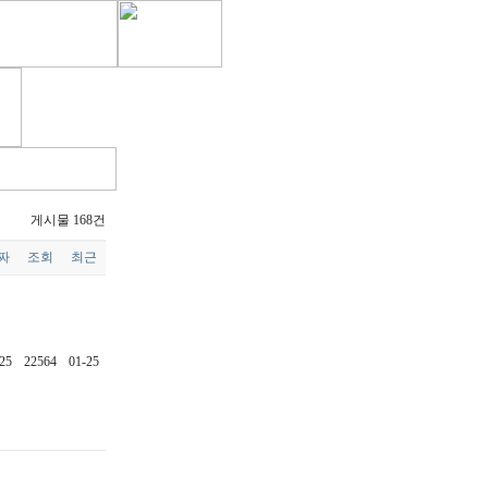
게시물 168건
짜
조회
최근
25
22564
01-25