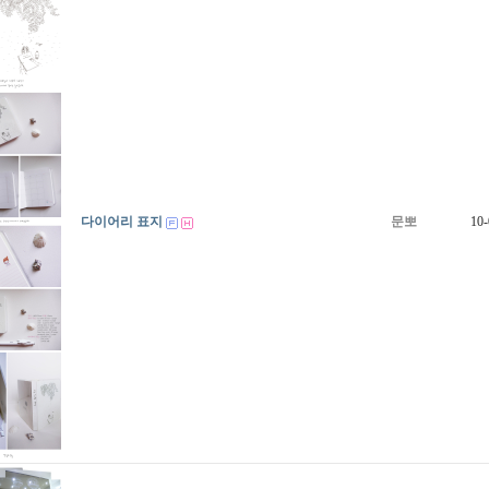
다이어리 표지
문뽀
10-