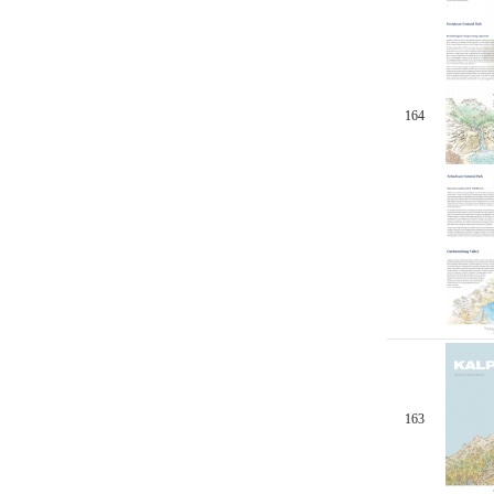
164
163