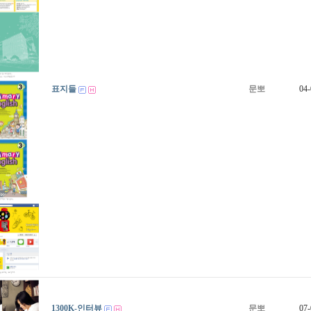
표지들
문뽀
04-
1300K-인터뷰
문뽀
07-