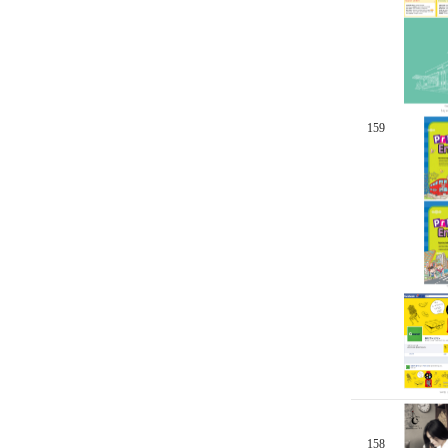
159
158