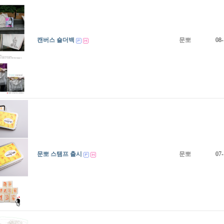
캔버스 숄더백
문뽀
08-
문뽀 스탬프 출시
문뽀
07-