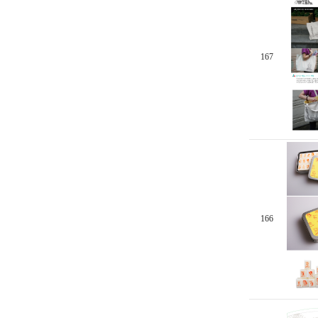
167
166