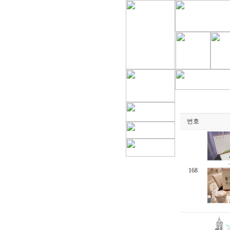
번호
168