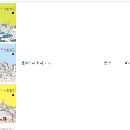
음악도서 표지
문뽀
09-