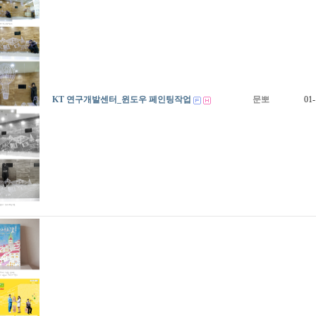
KT 연구개발센터_윈도우 페인팅작업
문뽀
01-