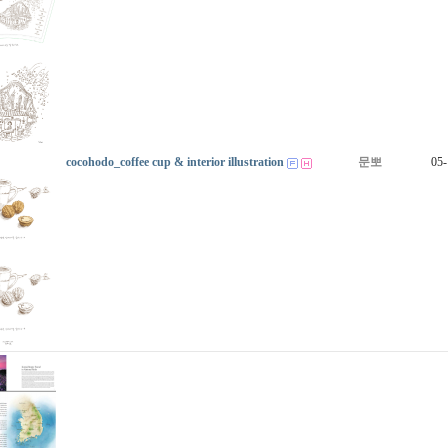
cocohodo_coffee cup & interior illustration
문뽀
05-