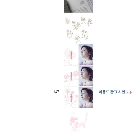
147
마몽드 광고 시안