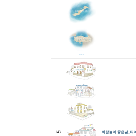
143
바람불어 좋은날_타