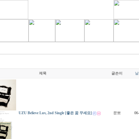
제목
글쓴이
날
UZU Believe Luv, 2nd Single [좋은 꿈 꾸세요]
문뽀
06