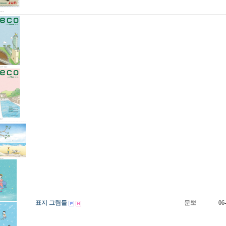
표지 그림들
문뽀
06