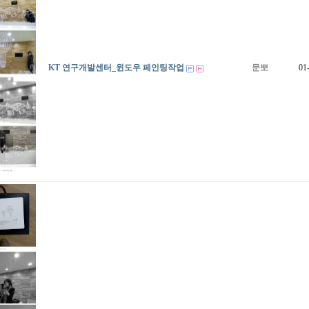
KT 연구개발센터_윈도우 페인팅작업
문뽀
01