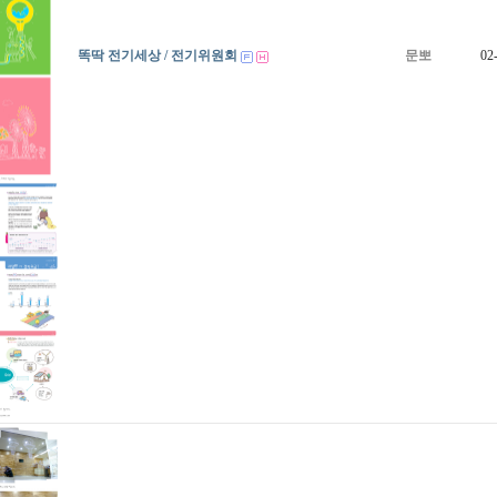
똑딱 전기세상 / 전기위원회
문뽀
02