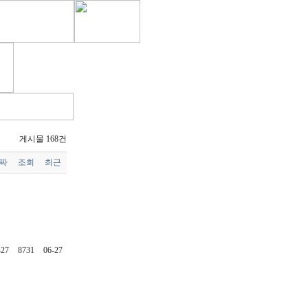
게시물 168건
짜
조회
최근
-27
8731
06-27