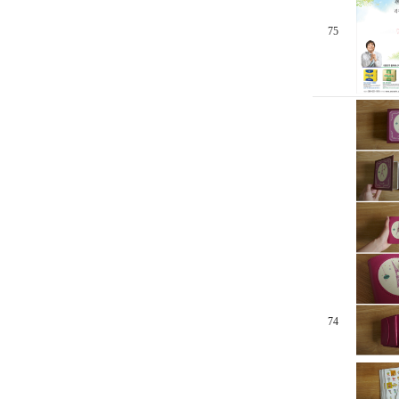
75
74