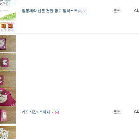
일동제약 신문 전면 광고 일러스트
문뽀
04
카드지갑+스티커
문뽀
04