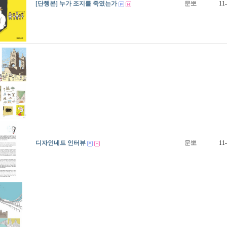
[단행본] 누가 조지를 죽였는가
문뽀
11
디자인네트 인터뷰
문뽀
11