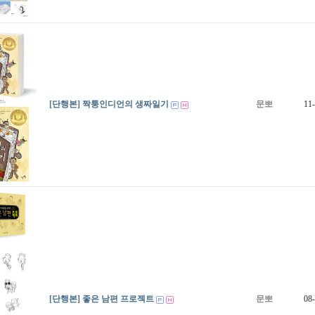
[단행본] 짝퉁인디언의 생짜일기
문뽀
11
[단행본] 좋은 남편 프로젝트
문뽀
08