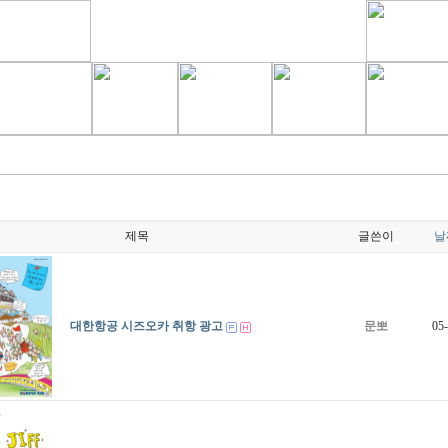
제목
글쓴이
날
대한항공 시즈오카 취항 광고
문뽀
05