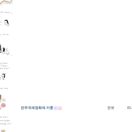
전주국제영화제 카툰
문뽀
05