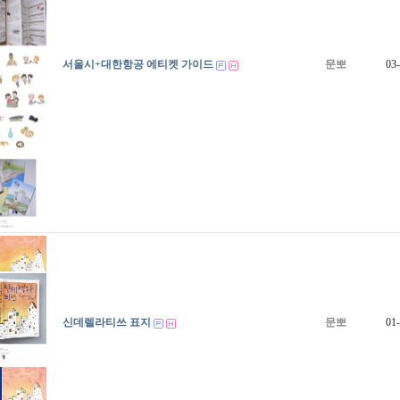
서울시+대한항공 에티켓 가이드
문뽀
03
신데렐라티쓰 표지
문뽀
01