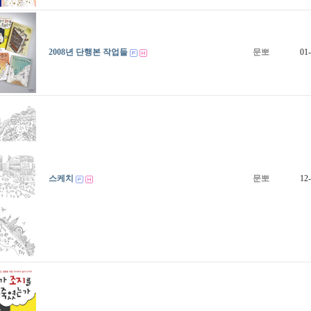
2008년 단행본 작업들
문뽀
01
스케치
문뽀
12