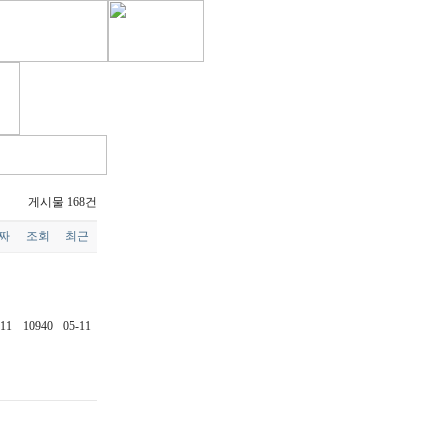
게시물 168건
짜
조회
최근
-11
10940
05-11