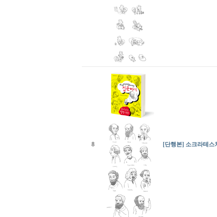
8
[단행본] 소크라테스