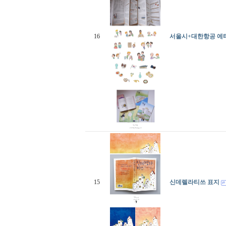
16
서울시+대한항공 에
15
신데렐라티쓰 표지