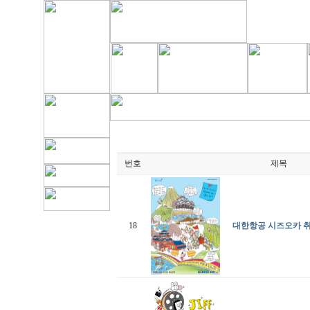
번호
제목
18
대한항공 시즈오카 취