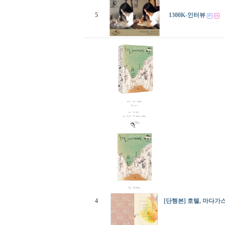
5
1300K-인터뷰
4
[단행본] 호텔, 마다가