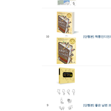
10
[단행본] 짝퉁인디언
9
[단행본] 좋은 남편 