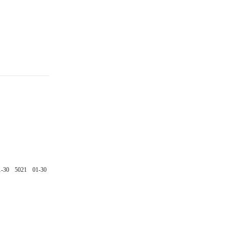
1-30
5021
01-30