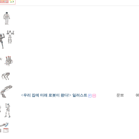
<우리 집에 미래 로봇이 왔다!> 일러스트
문뽀
0