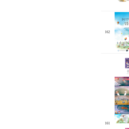
162
161