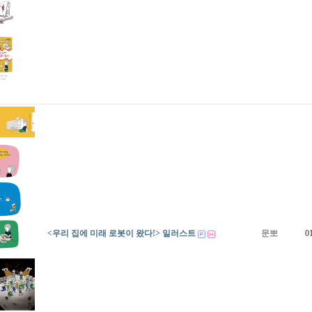
<우리 집에 미래 로봇이 왔다!> 일러스트
문뽀
0