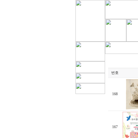
번호
168
167