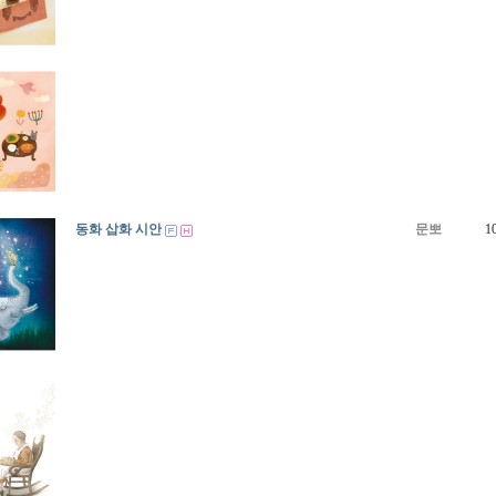
동화 삽화 시안
문뽀
1