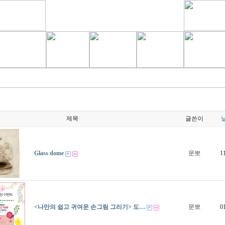
제목
글쓴이
Glass dome
문뽀
1
<나만의 쉽고 귀여운 손그림 그리기> 도…
문뽀
0