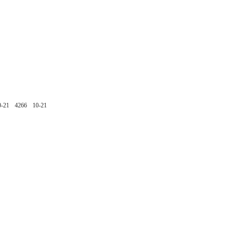
0-21
4266
10-21