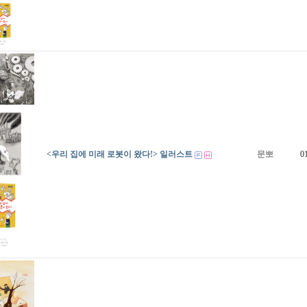
<우리 집에 미래 로봇이 왔다!> 일러스트
문뽀
0