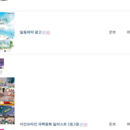
일동제약 광고
문뽀
0
아인슈타인 과학동화 일러스트 2권,3권
문뽀
0